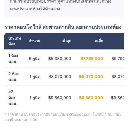
สามารถเปรียบเทียบราคา ดูตำแหน่งบนแผนที่ และกรอง
ตามประเภทห้องได้ด้านล่าง
ราคาคอนโดใกล้ สะพานตากสิน แยกตามประเภทห้อง
ประเภท
จำนวน
ต่ำสุด
เฉลี่ย
ส
ห้อง
1 ห้อง
6 ยูนิต
฿5,380,000
฿7,795,000
฿9,790,
นอน
2 ห้อง
1 ยูนิต
฿8,070,000
฿8,070,000
฿8,070,
นอน
>2
ห้อง
1 ยูนิต
฿9,860,000
฿9,860,000
฿9,860,
นอน
* ราคาคำนวณจากประกาศขายบนเว็บ BKKasset.com ในรัศมี 1 กม. รอบ
สถานี สะพานตากสิน