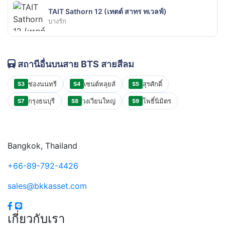
TAIT Sathorn 12 (เทตต์ สาทร ทเวลฟ์)
บางรัก
สถานีอื่นบนสาย BTS สายสีลม
ช่องนนทรี
เซนต์หลุยส์
สุรศักดิ์
S3
S4
S5
กรุงธนบุรี
วงเวียนใหญ่
โพธิ์นิมิตร
S7
S8
S9
Bangkok, Thailand
+66-89-792-4426
sales@bkkasset.com
เกี่ยวกับเรา