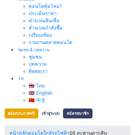
คอนโดคุ้มไหม?
ประเมินราคา
คำนวณสินเชื่อ
คำนวณกำลังซื้อ
เปรียบเทียบ
รายงานตลาดคอนโด
ชุมชน & บทความ
ชุมชน
บทความ
ติดต่อเรา
TH
🇹🇭 ไทย
🇬🇧 English
🇨🇳 中文
ลงประกาศฟรี
เข้าสู่ระบบ
สมัครสมาชิก
หน้าหลัก
คอนโดใกล้รถไฟฟ้า
S6 สะพานตากสิน