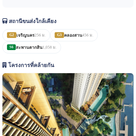
สถานีขนส่งใกล้เคียง
G2
256 ม.
G3
456 ม.
เจริญนคร
คลองสาน
S6
1,058 ม.
สะพานตากสิน
โครงการที่คล้ายกัน