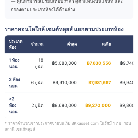
— คุณสามารถเปรียบเทียบราคา ดูตำแหน่งบนแผนที่ และ
กรองตามประเภทห้องได้ด้านล่าง
ราคาคอนโดใกล้ เซนต์หลุยส์ แยกตามประเภทห้อง
ประเภท
จำนวน
ต่ำสุด
เฉลี่ย
สู
ห้อง
1 ห้อง
18
฿5,080,000
฿7,630,556
฿9,740,
นอน
ยูนิต
2 ห้อง
6 ยูนิต
฿6,910,000
฿7,981,667
฿9,940,
นอน
>2
ห้อง
2 ยูนิต
฿8,680,000
฿9,270,000
฿9,860,
นอน
* ราคาคำนวณจากประกาศขายบนเว็บ BKKasset.com ในรัศมี 1 กม. รอบ
สถานี เซนต์หลุยส์