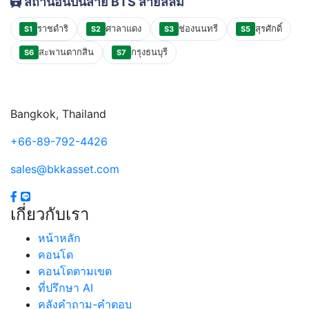
สถานีอื่นบนสาย BTS สายสีลม
ราชดำริ
ศาลาแดง
ช่องนนทรี
สุรศักดิ์
S1
S2
S3
S5
สะพานตากสิน
กรุงธนบุรี
S6
S7
Bangkok, Thailand
+66-89-792-4426
sales@bkkasset.com
เกี่ยวกับเรา
หน้าหลัก
คอนโด
คอนโดตามเขต
ที่ปรึกษา AI
คลังคำถาม-คำตอบ