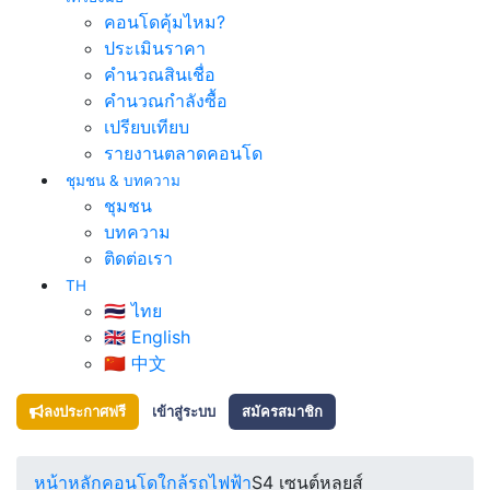
คอนโดคุ้มไหม?
ประเมินราคา
คำนวณสินเชื่อ
คำนวณกำลังซื้อ
เปรียบเทียบ
รายงานตลาดคอนโด
ชุมชน & บทความ
ชุมชน
บทความ
ติดต่อเรา
TH
🇹🇭 ไทย
🇬🇧 English
🇨🇳 中文
ลงประกาศฟรี
เข้าสู่ระบบ
สมัครสมาชิก
หน้าหลัก
คอนโดใกล้รถไฟฟ้า
S4 เซนต์หลุยส์