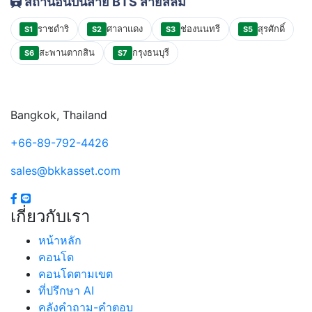
สถานีอื่นบนสาย BTS สายสีลม
ราชดำริ
ศาลาแดง
ช่องนนทรี
สุรศักดิ์
S1
S2
S3
S5
สะพานตากสิน
กรุงธนบุรี
S6
S7
Bangkok, Thailand
+66-89-792-4426
sales@bkkasset.com
เกี่ยวกับเรา
หน้าหลัก
คอนโด
คอนโดตามเขต
ที่ปรึกษา AI
คลังคำถาม-คำตอบ