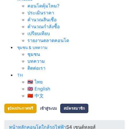
คอนโดคุ้มไหม?
ประเมินราคา
คำนวณสินเชื่อ
คำนวณกำลังซื้อ
เปรียบเทียบ
รายงานตลาดคอนโด
ชุมชน & บทความ
ชุมชน
บทความ
ติดต่อเรา
TH
🇹🇭 ไทย
🇬🇧 English
🇨🇳 中文
ลงประกาศฟรี
เข้าสู่ระบบ
สมัครสมาชิก
หน้าหลัก
คอนโดใกล้รถไฟฟ้า
S4 เซนต์หลุยส์