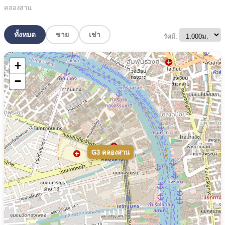
คลองสาน
ทั้งหมด
ขาย
เช่า
รัศมี:
+
−
G3 คลองสาน