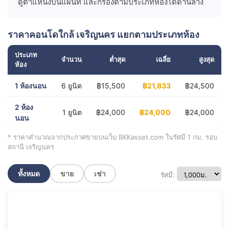
ดูตำแหน่งบนแผนที่ และกรองตามประเภทห้องได้ด้านล่าง
ราคาคอนโดใกล้ เจริญนคร แยกตามประเภทห้อง
ประเภท
จำนวน
ต่ำสุด
เฉลี่ย
สูงสุด
ห้อง
1 ห้องนอน
6 ยูนิต
฿15,500
฿21,833
฿24,500
2 ห้อง
1 ยูนิต
฿24,000
฿24,000
฿24,000
นอน
* ราคาคำนวณจากประกาศขายบนเว็บ BKKasset.com ในรัศมี 1 กม. รอบ
สถานี เจริญนคร
ทั้งหมด
ขาย
เช่า
รัศมี: