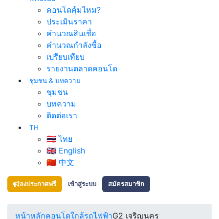
คอนโดคุ้มไหม?
ประเมินราคา
คำนวณสินเชื่อ
คำนวณกำลังซื้อ
เปรียบเทียบ
รายงานตลาดคอนโด
ชุมชน & บทความ
ชุมชน
บทความ
ติดต่อเรา
TH
🇹🇭 ไทย
🇬🇧 English
🇨🇳 中文
ลงประกาศฟรี
เข้าสู่ระบบ
สมัครสมาชิก
หน้าหลัก
คอนโดใกล้รถไฟฟ้า
G2 เจริญนคร