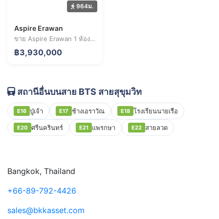
964ม.
Aspire Erawan
ขาย Aspire Erawan 1 ห้องนอน 27.9 ตร.ม. ราคา 3.93 ล้านบาท
฿3,930,000
สถานีอื่นบนสาย BTS สายสุขุมวิท
ปู่เจ้า
ช้างเอราวัณ
โรงเรียนนายเรือ
E16
E17
E18
ศรีนครินทร์
แพรกษา
สายลวด
E20
E21
E22
Bangkok, Thailand
+66-89-792-4426
sales@bkkasset.com