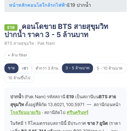
หน้าหลัก
คอนโดใกล้รถไฟฟ้า
E19 ปากน้ำ
คอนโดขาย BTS สายสุขุมวิท
E19
ปากน้ำ ราคา 3 - 5 ล้านบาท
BTS สายสุขุมวิท · Pak Nam
× ล้าง filter
ขาย
3 - 5 ล้านบาท
เช่า
ต่ำกว่า 3 ล้าน
5 - 10 ล้านบาท
10 ล้านขึ้นไป
ปากน้ำ
(Pak Nam) รหัสสถานี
E19
เป็นสถานีบน
BTS สาย
สุขุมวิท
ตั้งอยู่ที่พิกัด 13.6021, 100.5971 — สถานีก่อนหน้า
โรงเรียนนายเรือ
· สถานีถัดไป
ศรีนครินทร์
ในรัศมี 1 กิโลเมตรรอบสถานีนี้ มีประกาศ
ขาย 7 ยูนิต
(ราคา