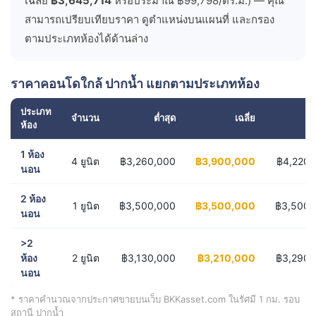
เฉลี่ย
฿3,645,714
หรือประมาณ ฿99,798/ตร.ม.) — คุณ
สามารถเปรียบเทียบราคา ดูตำแหน่งบนแผนที่ และกรอง
ตามประเภทห้องได้ด้านล่าง
ราคาคอนโดใกล้ ปากน้ำ แยกตามประเภทห้อง
ประเภท
จำนวน
ต่ำสุด
เฉลี่ย
ส
ห้อง
1 ห้อง
4 ยูนิต
฿3,260,000
฿3,900,000
฿4,220,
นอน
2 ห้อง
1 ยูนิต
฿3,500,000
฿3,500,000
฿3,500,
นอน
>2
ห้อง
2 ยูนิต
฿3,130,000
฿3,210,000
฿3,290,
นอน
* ราคาคำนวณจากประกาศขายบนเว็บ BKKasset.com ในรัศมี 1 กม. รอบ
สถานี ปากน้ำ