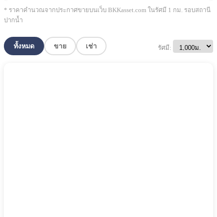
* ราคาคำนวณจากประกาศขายบนเว็บ BKKasset.com ในรัศมี 1 กม. รอบสถานี
ปากน้ำ
ทั้งหมด
ขาย
เช่า
รัศมี: