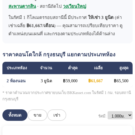
สะพานตากสิน
· สถานีถัดไป
วงเวียนใหญ่
ในรัศมี 1 กิโลเมตรรอบสถานีนี้ มีประกาศ
ให้เช่า 3 ยูนิต
(ค่า
เช่าเฉลี่ย
฿61,667/เดือน
) — คุณสามารถเปรียบเทียบราคา ดู
ตำแหน่งบนแผนที่ และกรองตามประเภทห้องได้ด้านล่าง
ราคาคอนโดใกล้ กรุงธนบุรี แยกตามประเภทห้อง
ประเภทห้อง
จำนวน
ต่ำสุด
เฉลี่ย
สูงสุด
2 ห้องนอน
3 ยูนิต
฿59,000
฿61,667
฿65,500
* ราคาคำนวณจากประกาศขายบนเว็บ BKKasset.com ในรัศมี 1 กม. รอบสถานี
กรุงธนบุรี
ทั้งหมด
ขาย
เช่า
รัศมี: