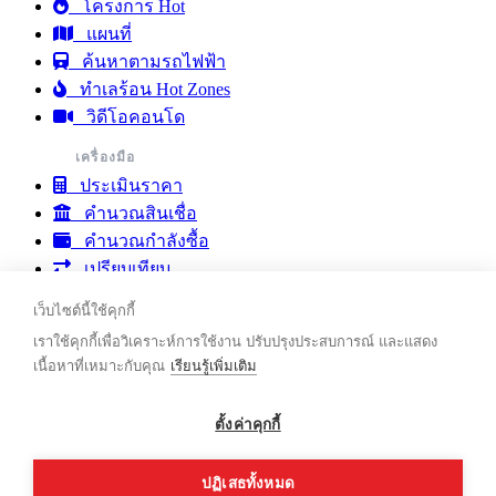
โครงการ Hot
แผนที่
ค้นหาตามรถไฟฟ้า
ทำเลร้อน Hot Zones
วิดีโอคอนโด
เครื่องมือ
ประเมินราคา
คำนวณสินเชื่อ
คำนวณกำลังซื้อ
เปรียบเทียบ
รายงานตลาดคอนโด
เว็บไซต์นี้ใช้คุกกี้
ชุมชน & บทความ
เราใช้คุกกี้เพื่อวิเคราะห์การใช้งาน ปรับปรุงประสบการณ์ และแสดง
ชุมชน
เนื้อหาที่เหมาะกับคุณ
เรียนรู้เพิ่มเติม
บทความ
ติดต่อเรา
ตั้งค่าคุกกี้
ขาย
เช่า
ปฏิเสธทั้งหมด