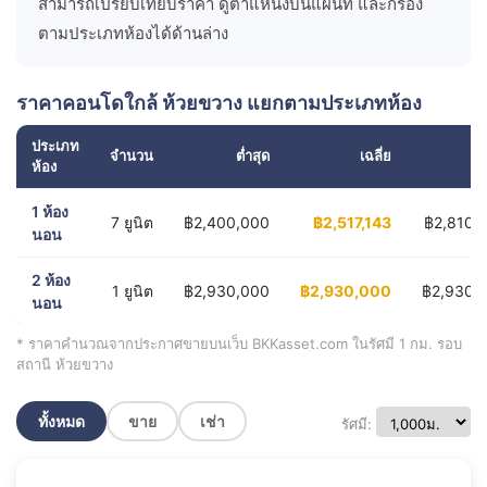
สามารถเปรียบเทียบราคา ดูตำแหน่งบนแผนที่ และกรอง
ตามประเภทห้องได้ด้านล่าง
ราคาคอนโดใกล้ ห้วยขวาง แยกตามประเภทห้อง
ประเภท
จำนวน
ต่ำสุด
เฉลี่ย
สู
ห้อง
1 ห้อง
7 ยูนิต
฿2,400,000
฿2,517,143
฿2,810,
นอน
2 ห้อง
1 ยูนิต
฿2,930,000
฿2,930,000
฿2,930,
นอน
* ราคาคำนวณจากประกาศขายบนเว็บ BKKasset.com ในรัศมี 1 กม. รอบ
สถานี ห้วยขวาง
ทั้งหมด
ขาย
เช่า
รัศมี: