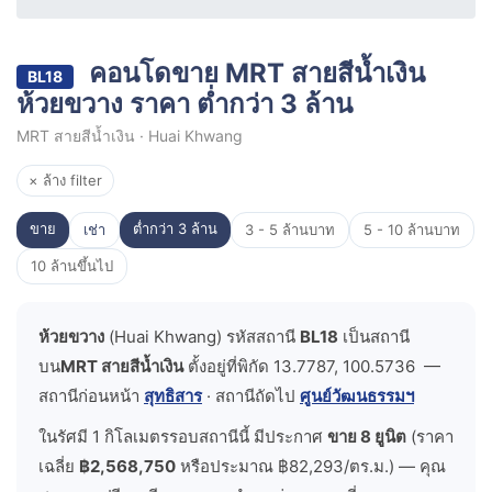
คอนโดขาย MRT สายสีน้ำเงิน
BL18
ห้วยขวาง ราคา ต่ำกว่า 3 ล้าน
MRT สายสีน้ำเงิน · Huai Khwang
× ล้าง filter
ขาย
ต่ำกว่า 3 ล้าน
เช่า
3 - 5 ล้านบาท
5 - 10 ล้านบาท
10 ล้านขึ้นไป
ห้วยขวาง
(Huai Khwang) รหัสสถานี
BL18
เป็นสถานี
บน
MRT สายสีน้ำเงิน
ตั้งอยู่ที่พิกัด 13.7787, 100.5736 —
สถานีก่อนหน้า
สุทธิสาร
· สถานีถัดไป
ศูนย์วัฒนธรรมฯ
ในรัศมี 1 กิโลเมตรรอบสถานีนี้ มีประกาศ
ขาย 8 ยูนิต
(ราคา
เฉลี่ย
฿2,568,750
หรือประมาณ ฿82,293/ตร.ม.) — คุณ