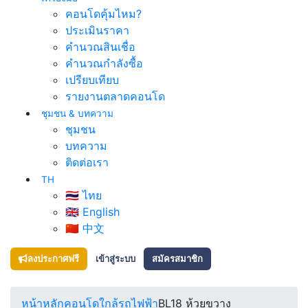
คอนโดคุ้มไหม?
ประเมินราคา
คำนวณสินเชื่อ
คำนวณกำลังซื้อ
เปรียบเทียบ
รายงานตลาดคอนโด
ชุมชน & บทความ
ชุมชน
บทความ
ติดต่อเรา
TH
🇹🇭 ไทย
🇬🇧 English
🇨🇳 中文
ลงประกาศฟรี
เข้าสู่ระบบ
สมัครสมาชิก
หน้าหลัก
คอนโดใกล้รถไฟฟ้า
BL18 ห้วยขวาง