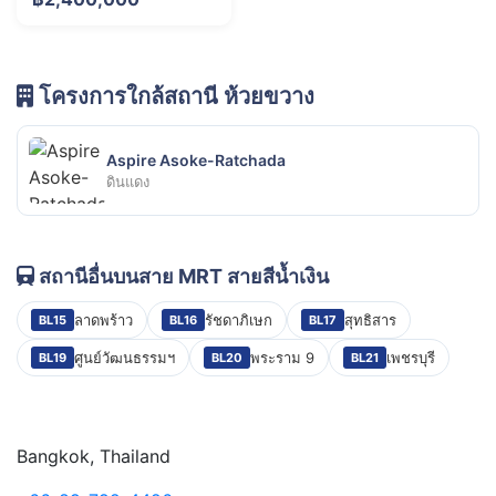
โครงการใกล้สถานี ห้วยขวาง
Aspire Asoke-Ratchada
ดินแดง
สถานีอื่นบนสาย MRT สายสีน้ำเงิน
ลาดพร้าว
รัชดาภิเษก
สุทธิสาร
BL15
BL16
BL17
ศูนย์วัฒนธรรมฯ
พระราม 9
เพชรบุรี
BL19
BL20
BL21
Bangkok, Thailand