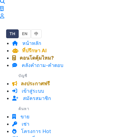
TH
EN
中
หน้าหลัก
+
−
ที่ปรึกษา AI
Leaflet
| © OpenStreetMap
คอนโดคุ้มไหม?
คลังคำถาม-คำตอบ
บัญชี
ลงประกาศฟรี
เข้าสู่ระบบ
สมัครสมาชิก
N7 สะพานควาย
ค้นหา
ขาย
เช่า
โครงการ Hot