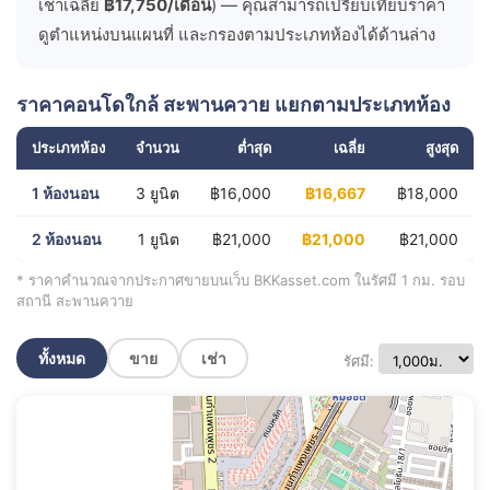
เช่าเฉลี่ย
฿17,750/เดือน
) — คุณสามารถเปรียบเทียบราคา
ดูตำแหน่งบนแผนที่ และกรองตามประเภทห้องได้ด้านล่าง
ราคาคอนโดใกล้ สะพานควาย แยกตามประเภทห้อง
ประเภทห้อง
จำนวน
ต่ำสุด
เฉลี่ย
สูงสุด
1 ห้องนอน
3 ยูนิต
฿16,000
฿16,667
฿18,000
2 ห้องนอน
1 ยูนิต
฿21,000
฿21,000
฿21,000
* ราคาคำนวณจากประกาศขายบนเว็บ BKKasset.com ในรัศมี 1 กม. รอบ
สถานี สะพานควาย
ทั้งหมด
ขาย
เช่า
รัศมี: