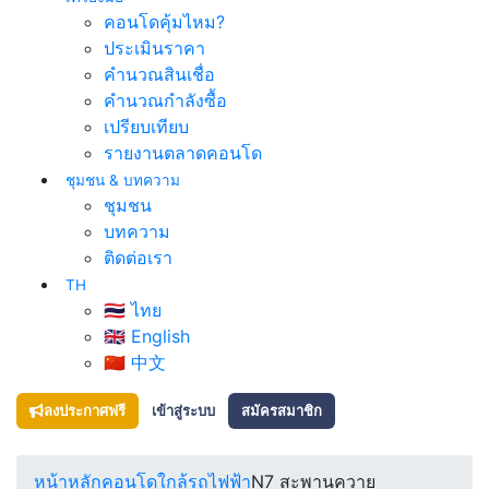
คอนโดคุ้มไหม?
ประเมินราคา
คำนวณสินเชื่อ
คำนวณกำลังซื้อ
เปรียบเทียบ
รายงานตลาดคอนโด
ชุมชน & บทความ
ชุมชน
บทความ
ติดต่อเรา
TH
🇹🇭 ไทย
🇬🇧 English
🇨🇳 中文
ลงประกาศฟรี
เข้าสู่ระบบ
สมัครสมาชิก
หน้าหลัก
คอนโดใกล้รถไฟฟ้า
N7 สะพานควาย