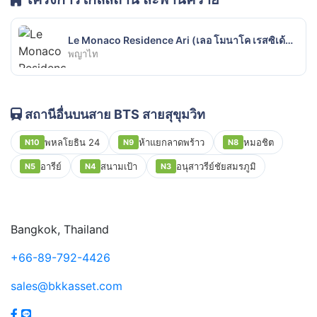
Le Monaco Residence Ari (เลอ โมนาโค เรสซิเด้นท์ อารีย์)
พญาไท
สถานีอื่นบนสาย BTS สายสุขุมวิท
พหลโยธิน 24
ห้าแยกลาดพร้าว
หมอชิต
N10
N9
N8
อารีย์
สนามเป้า
อนุสาวรีย์ชัยสมรภูมิ
N5
N4
N3
Bangkok, Thailand
+66-89-792-4426
sales@bkkasset.com