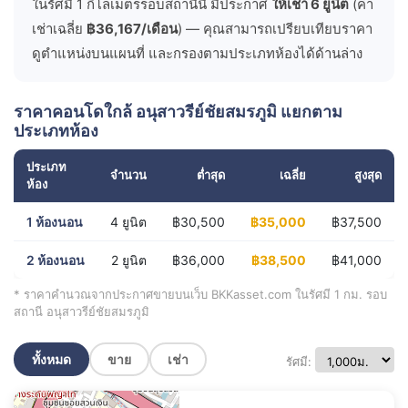
ในรัศมี 1 กิโลเมตรรอบสถานีนี้ มีประกาศ
ให้เช่า 6 ยูนิต
(ค่า
เช่าเฉลี่ย
฿36,167/เดือน
) — คุณสามารถเปรียบเทียบราคา
ดูตำแหน่งบนแผนที่ และกรองตามประเภทห้องได้ด้านล่าง
ราคาคอนโดใกล้ อนุสาวรีย์ชัยสมรภูมิ แยกตาม
ประเภทห้อง
ประเภท
จำนวน
ต่ำสุด
เฉลี่ย
สูงสุด
ห้อง
1 ห้องนอน
4 ยูนิต
฿30,500
฿35,000
฿37,500
2 ห้องนอน
2 ยูนิต
฿36,000
฿38,500
฿41,000
* ราคาคำนวณจากประกาศขายบนเว็บ BKKasset.com ในรัศมี 1 กม. รอบ
สถานี อนุสาวรีย์ชัยสมรภูมิ
ทั้งหมด
ขาย
เช่า
รัศมี: