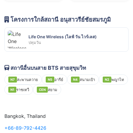
โครงการใกล้สถานี อนุสาวรีย์ชัยสมรภูมิ
Life One Wireless (ไลฟ์ วัน ไวร์เลส)
ปทุมวัน
สถานีอื่นบนสาย BTS สายสุขุมวิท
สะพานควาย
อารีย์
สนามเป้า
พญาไท
N7
N5
N4
N2
ราชเทวี
สยาม
N1
CEN
Bangkok, Thailand
+66-89-792-4426