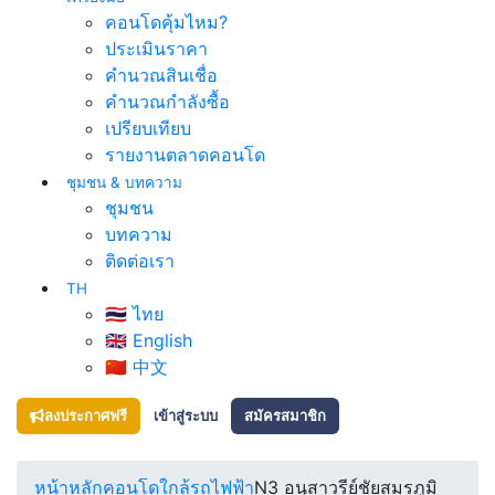
คอนโดคุ้มไหม?
ประเมินราคา
คำนวณสินเชื่อ
คำนวณกำลังซื้อ
เปรียบเทียบ
รายงานตลาดคอนโด
ชุมชน & บทความ
ชุมชน
บทความ
ติดต่อเรา
TH
🇹🇭 ไทย
🇬🇧 English
🇨🇳 中文
ลงประกาศฟรี
เข้าสู่ระบบ
สมัครสมาชิก
หน้าหลัก
คอนโดใกล้รถไฟฟ้า
N3 อนุสาวรีย์ชัยสมรภูมิ