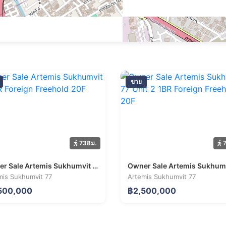
ขาย
738ม.
7
Owner Sale Artemis Sukhumvit 77 1BR Foreign Freehold 20F
mis Sukhumvit 77
Artemis Sukhumvit 77
500,000
฿2,500,000