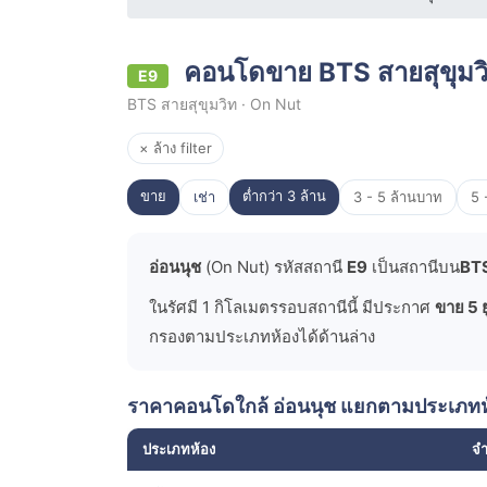
คอนโดขาย BTS สายสุขุมวิท
E9
BTS สายสุขุมวิท · On Nut
× ล้าง filter
ขาย
ต่ำกว่า 3 ล้าน
เช่า
3 - 5 ล้านบาท
5 
อ่อนนุช
(On Nut) รหัสสถานี
E9
เป็นสถานีบน
BTS
ในรัศมี 1 กิโลเมตรรอบสถานีนี้ มีประกาศ
ขาย 5 ย
กรองตามประเภทห้องได้ด้านล่าง
ราคาคอนโดใกล้ อ่อนนุช แยกตามประเภทห
ประเภทห้อง
จ