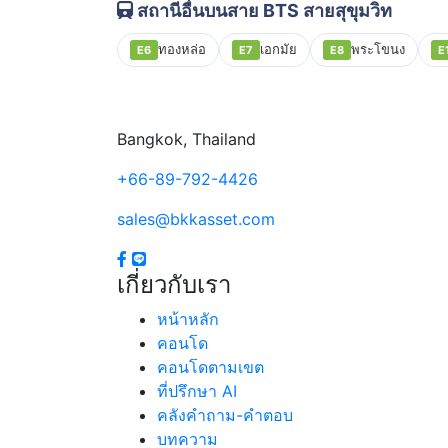
สถานีอื่นบนสาย BTS สายสุขุมวิท
ทองหล่อ
เอกมัย
พระโขนง
E6
E7
E8
E
Bangkok, Thailand
+66-89-792-4426
sales@bkkasset.com
เกี่ยวกับเรา
หน้าหลัก
คอนโด
คอนโดตามเขต
ที่ปรึกษา AI
คลังคำถาม-คำตอบ
บทความ