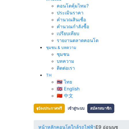
คอนโดคุ้มไหม?
ประเมินราคา
คำนวณสินเชื่อ
คำนวณกำลังซื้อ
เปรียบเทียบ
รายงานตลาดคอนโด
ชุมชน & บทความ
ชุมชน
บทความ
ติดต่อเรา
TH
🇹🇭 ไทย
🇬🇧 English
🇨🇳 中文
ลงประกาศฟรี
เข้าสู่ระบบ
สมัครสมาชิก
หน้าหลัก
คอนโดใกล้รถไฟฟ้า
E9 อ่อนนุช