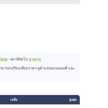
โขนง
· สถานีถัดไป
บางจาก
มารถเปรียบเทียบราคา ดูตำแหน่งบนแผนที่ และ
เฉลี่ย
สูงสุด