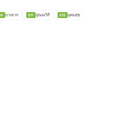
บางจาก
ปุณณวิถี
อุดมสุข
10
E11
E12