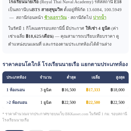
โรงเรียนนายเรือ
(Royal Thai Naval Academy) รหัสสถานี
E18
เป็นสถานีบน
BTS สายสุขุมวิท
ตั้งอยู่ที่พิกัด 13.6084, 100.5949
— สถานีก่อนหน้า
ช้างเอราวัณ
· สถานีถัดไป
ปากน้ำ
ในรัศมี 1 กิโลเมตรรอบสถานีนี้ มีประกาศ
ให้เช่า 4 ยูนิต
(ค่า
เช่าเฉลี่ย
฿18,625/เดือน
) — คุณสามารถเปรียบเทียบราคา ดู
ตำแหน่งบนแผนที่ และกรองตามประเภทห้องได้ด้านล่าง
ราคาคอนโดใกล้ โรงเรียนนายเรือ แยกตามประเภทห้อง
ประเภทห้อง
จำนวน
ต่ำสุด
เฉลี่ย
สูงสุด
1 ห้องนอน
3 ยูนิต
฿16,500
฿17,333
฿18,000
>2 ห้องนอน
1 ยูนิต
฿22,500
฿22,500
฿22,500
* ราคาคำนวณจากประกาศขายบนเว็บ BKKasset.com ในรัศมี 1 กม. รอบสถานี
โรงเรียนนายเรือ