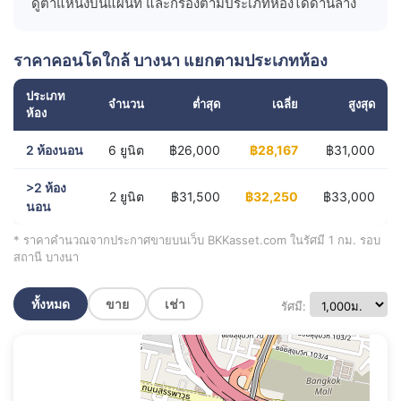
ดูตำแหน่งบนแผนที่ และกรองตามประเภทห้องได้ด้านล่าง
ราคาคอนโดใกล้ บางนา แยกตามประเภทห้อง
ประเภท
จำนวน
ต่ำสุด
เฉลี่ย
สูงสุด
ห้อง
2 ห้องนอน
6 ยูนิต
฿26,000
฿28,167
฿31,000
>2 ห้อง
2 ยูนิต
฿31,500
฿32,250
฿33,000
นอน
* ราคาคำนวณจากประกาศขายบนเว็บ BKKasset.com ในรัศมี 1 กม. รอบ
สถานี บางนา
ทั้งหมด
ขาย
เช่า
รัศมี: