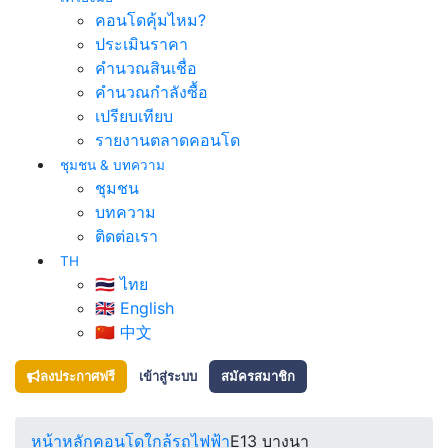
คอนโดคุ้มไหม?
ประเมินราคา
คำนวณสินเชื่อ
คำนวณกำลังซื้อ
เปรียบเทียบ
รายงานตลาดคอนโด
ชุมชน & บทความ
ชุมชน
บทความ
ติดต่อเรา
TH
🇹🇭 ไทย
🇬🇧 English
🇨🇳 中文
ลงประกาศฟรี
เข้าสู่ระบบ
สมัครสมาชิก
หน้าหลัก
คอนโดใกล้รถไฟฟ้า
E13 บางนา