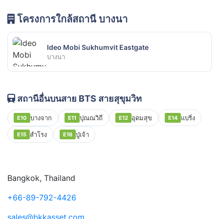
โครงการใกล้สถานี บางนา
Ideo Mobi Sukhumvit Eastgate
บางนา
สถานีอื่นบนสาย BTS สายสุขุมวิท
บางจาก
ปุณณวิถี
อุดมสุข
แบริ่ง
E10
E11
E12
E14
สำโรง
ปู่เจ้า
E15
E16
Bangkok, Thailand
+66-89-792-4426
sales@bkkasset.com