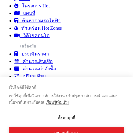
โครงการ Hot
แผนที่
ค้นหาตามรถไฟฟ้า
ทำเลร้อน Hot Zones
วิดีโอคอนโด
เครื่องมือ
ประเมินราคา
คำนวณสินเชื่อ
คำนวณกำลังซื้อ
เปรียบเทียบ
รายงานตลาดคอนโด
เว็บไซต์นี้ใช้คุกกี้
ชุมชน & บทความ
เราใช้คุกกี้เพื่อวิเคราะห์การใช้งาน ปรับปรุงประสบการณ์ และแสดง
ชุมชน
เนื้อหาที่เหมาะกับคุณ
เรียนรู้เพิ่มเติม
บทความ
ติดต่อเรา
ตั้งค่าคุกกี้
ขาย
เช่า