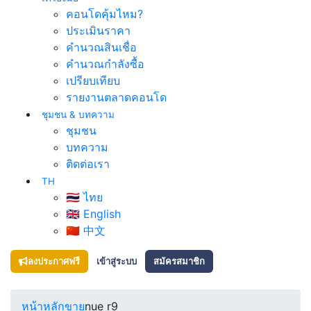
คอนโดคุ้มไหม?
ประเมินราคา
คำนวณสินเชื่อ
คำนวณกำลังซื้อ
เปรียบเทียบ
รายงานตลาดคอนโด
ชุมชน & บทความ
ชุมชน
บทความ
ติดต่อเรา
TH
🇹🇭 ไทย
🇬🇧 English
🇨🇳 中文
ลงประกาศฟรี
เข้าสู่ระบบ
สมัครสมาชิก
หน้าหลัก
ขาย
nue r9