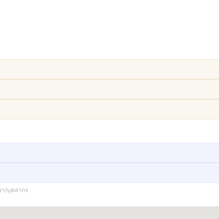
ษา/บุคลากร