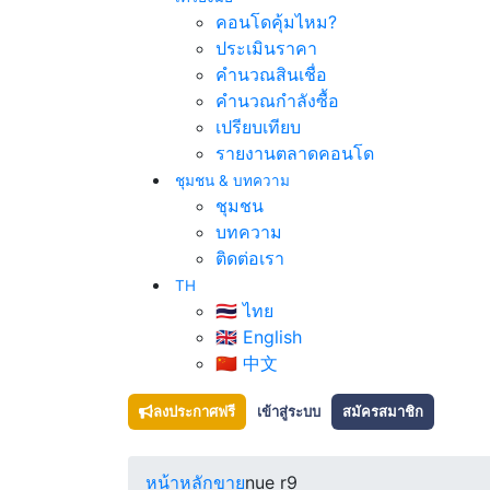
คอนโดคุ้มไหม?
ประเมินราคา
คำนวณสินเชื่อ
คำนวณกำลังซื้อ
เปรียบเทียบ
รายงานตลาดคอนโด
ชุมชน & บทความ
ชุมชน
บทความ
ติดต่อเรา
TH
🇹🇭 ไทย
🇬🇧 English
🇨🇳 中文
ลงประกาศฟรี
เข้าสู่ระบบ
สมัครสมาชิก
หน้าหลัก
ขาย
nue r9