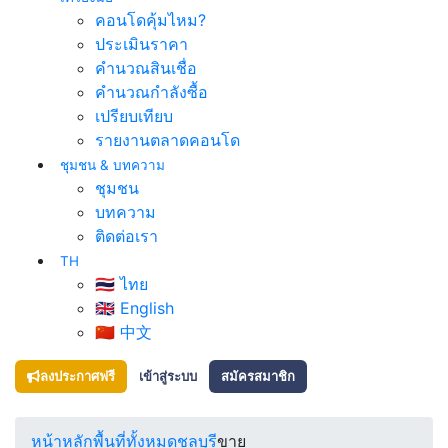
คอนโดคุ้มไหม?
ประเมินราคา
คำนวณสินเชื่อ
คำนวณกำลังซื้อ
เปรียบเทียบ
รายงานตลาดคอนโด
ชุมชน & บทความ
ชุมชน
บทความ
ติดต่อเรา
TH
🇹🇭 ไทย
🇬🇧 English
🇨🇳 中文
ลงประกาศฟรี
เข้าสู่ระบบ
สมัครสมาชิก
หน้าหลัก
พื้นที่ทั้งหมด
ชลบุรี
ขาย