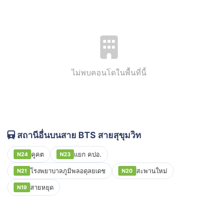
ไม่พบคอนโดในพื้นที่นี้
สถานีอื่นบนสาย BTS สายสุขุมวิท
คูคต
แยก คปอ.
N24
N23
โรงพยาบาลภูมิพลอดุลยเดช
สะพานใหม่
N21
N20
สายหยุด
N19