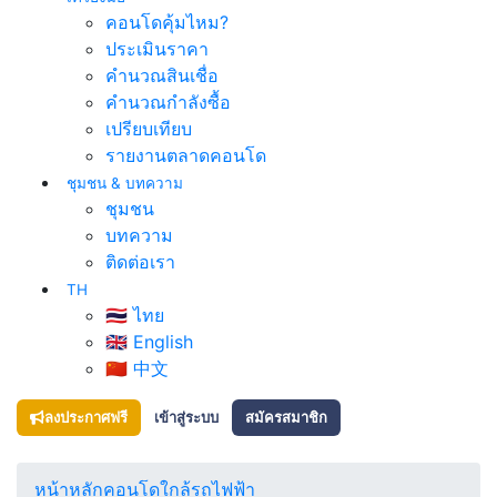
คอนโดคุ้มไหม?
ประเมินราคา
คำนวณสินเชื่อ
คำนวณกำลังซื้อ
เปรียบเทียบ
รายงานตลาดคอนโด
ชุมชน & บทความ
ชุมชน
บทความ
ติดต่อเรา
TH
🇹🇭 ไทย
🇬🇧 English
🇨🇳 中文
ลงประกาศฟรี
เข้าสู่ระบบ
สมัครสมาชิก
หน้าหลัก
คอนโดใกล้รถไฟฟ้า