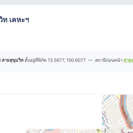
วิท เคหะฯ
 สายสุขุมวิท
ตั้งอยู่ที่พิกัด 13.5677, 100.6077 — สถานีก่อนหน้า
สาย