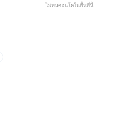
ไม่พบคอนโดในพื้นที่นี้