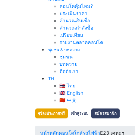
คอนโดคุ้มไหม?
ประเมินราคา
คำนวณสินเชื่อ
คำนวณกำลังซื้อ
เปรียบเทียบ
รายงานตลาดคอนโด
ชุมชน & บทความ
ชุมชน
บทความ
ติดต่อเรา
TH
🇹🇭 ไทย
🇬🇧 English
🇨🇳 中文
ลงประกาศฟรี
เข้าสู่ระบบ
สมัครสมาชิก
หน้าหลัก
คอนโดใกล้รถไฟฟ้า
E23 เคหะฯ