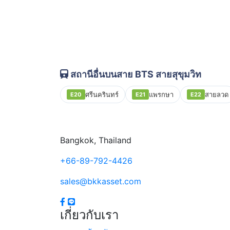
สถานีอื่นบนสาย BTS สายสุขุมวิท
ศรีนครินทร์
แพรกษา
สายลวด
E20
E21
E22
Bangkok, Thailand
+66-89-792-4426
sales@bkkasset.com
เกี่ยวกับเรา