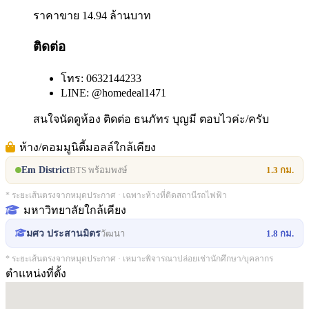
ราคาขาย 14.94 ล้านบาท
ติดต่อ
โทร: 0632144233
LINE: @homedeal1471
สนใจนัดดูห้อง ติดต่อ ธนภัทร บุญมี ตอบไวค่ะ/ครับ
ห้าง/คอมมูนิตี้มอลล์ใกล้เคียง
Em District
BTS พร้อมพงษ์
1.3 กม.
* ระยะเส้นตรงจากหมุดประกาศ · เฉพาะห้างที่ติดสถานีรถไฟฟ้า
มหาวิทยาลัยใกล้เคียง
วัฒนา
1.8 กม.
มศว ประสานมิตร
* ระยะเส้นตรงจากหมุดประกาศ · เหมาะพิจารณาปล่อยเช่านักศึกษา/บุคลากร
ตำแหน่งที่ตั้ง