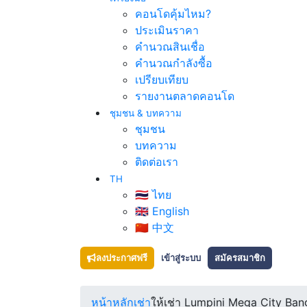
คอนโดคุ้มไหม?
ประเมินราคา
คำนวณสินเชื่อ
คำนวณกำลังซื้อ
เปรียบเทียบ
รายงานตลาดคอนโด
ชุมชน & บทความ
ชุมชน
บทความ
ติดต่อเรา
TH
🇹🇭 ไทย
🇬🇧 English
🇨🇳 中文
ลงประกาศฟรี
เข้าสู่ระบบ
สมัครสมาชิก
หน้าหลัก
เช่า
ให้เช่า Lumpini Mega City Ban